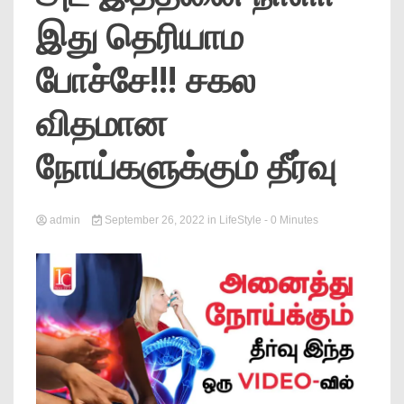
News
இது தெரியாம
போச்சே!!! சகல
விதமான
நோய்களுக்கும் தீர்வு
Online
admin
September 26, 2022
in
LifeStyle
- 0 Minutes