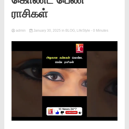
News
ராசிகள்
admin
January 30, 2025
in
BLOG
,
LifeStyle
- 0 Minutes
Online