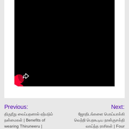
Previous:
Next:
திருநீறு வைப்பதனால் ஏற்படும்
ஜோதிடங்களை பொய்யாக்கி
நன்மைகள் | Benefits of
வெற்றி பெறகூடிய நான்குசக்தி
wearing Thiruneeru |
வாய்ந்த ராசிகள் | Four