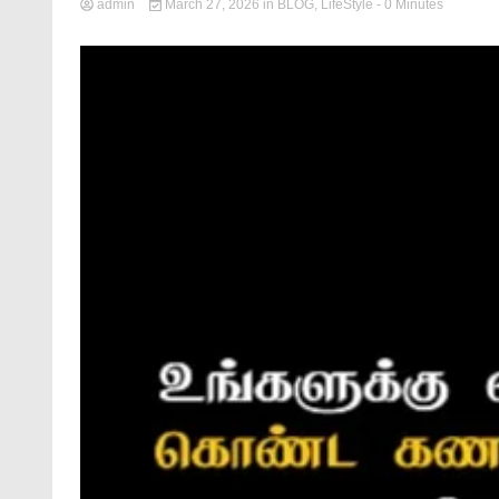
admin
March 27, 2026
in
BLOG
,
LifeStyle
- 0 Minutes