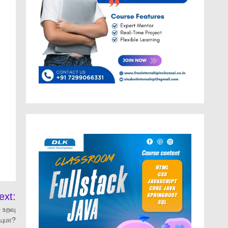
ext:
 உறவு
யுமா?