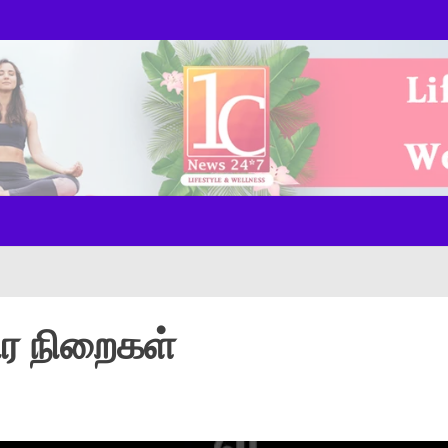
ws Onl
ர நிறைகள்