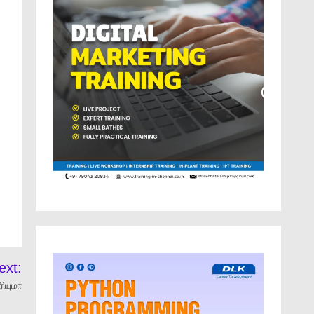
ext:
ியுமா