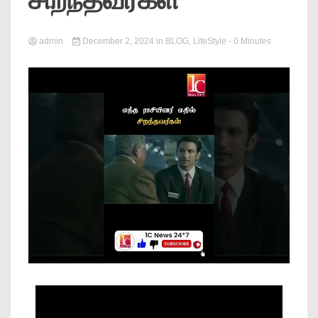
News
admin
December 2, 2024
in
BLOG
,
LifeStyle
- 0 Minutes
Online