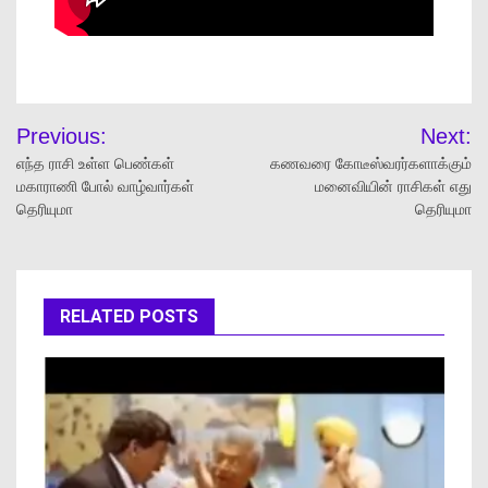
Previous:
Next:
எந்த ராசி உள்ள பெண்கள்
கணவரை கோடீஸ்வரர்களாக்கும்
மகாராணி போல் வாழ்வார்கள்
மனைவியின் ராசிகள் எது
தெரியுமா
தெரியுமா
RELATED POSTS