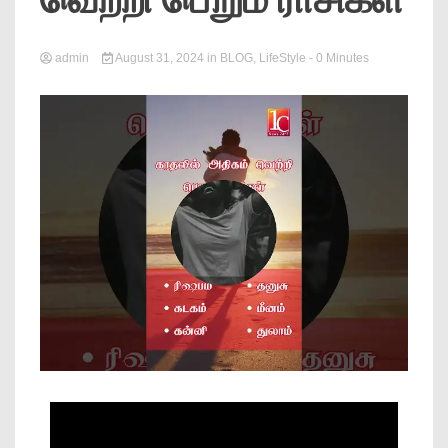
News
admin
August 31, 2024
in
BLOG
,
LifeStyle
- 0 Minutes
Online