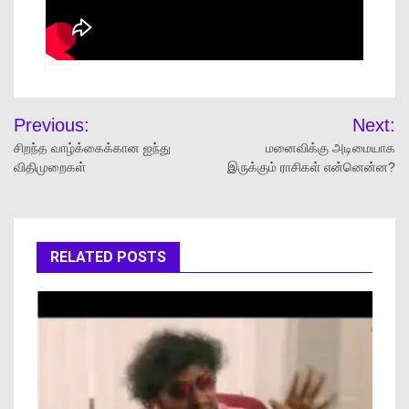
Previous:
Next:
சிறந்த வாழ்க்கைக்கான ஐந்து
மனைவிக்கு அடிமையாக
விதிமுறைகள்
இருக்கும் ராசிகள் என்னென்ன?
RELATED POSTS