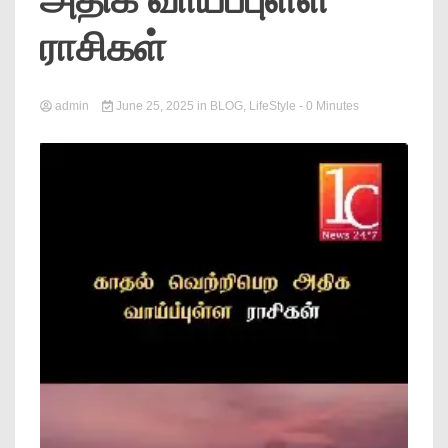
News
ராசிகள்
admin
June 25, 2025
in
BLOG
,
LifeStyle
- 0 Minutes
Online