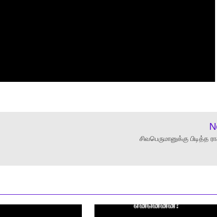
N
சிவபெருமானுக்கு பிடித்த ர