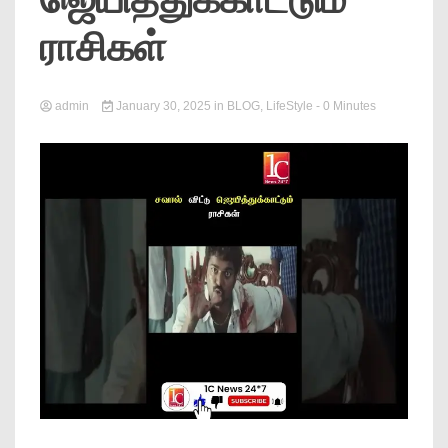
News
ராசிகள்
admin
January 30, 2025
in
BLOG
,
LifeStyle
- 0 Minutes
Online