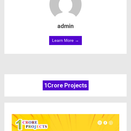
admin
Learn More →
1Crore Projects