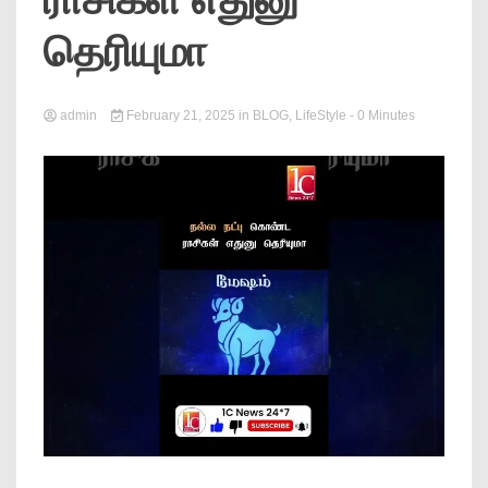
News
தெரியுமா
admin
February 21, 2025
in
BLOG
,
LifeStyle
- 0 Minutes
Online