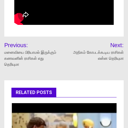
Previous:
Next:
மனைவியை பிரியாமல் இருக்கும்
அதிகம் கோபடக்கூடிய ராசிகள்
கணவனின் ராசிகள் எது
என்ன தெரியுமா
தெரியுமா
RELATED POSTS