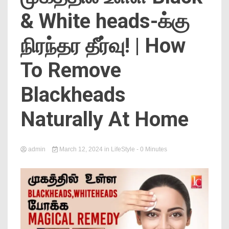
News
& White heads-க்கு
நிரந்தர தீர்வு! | How
To Remove
Blackheads
Online
Naturally At Home
admin
March 12, 2024
in
LifeStyle
- 0 Minutes