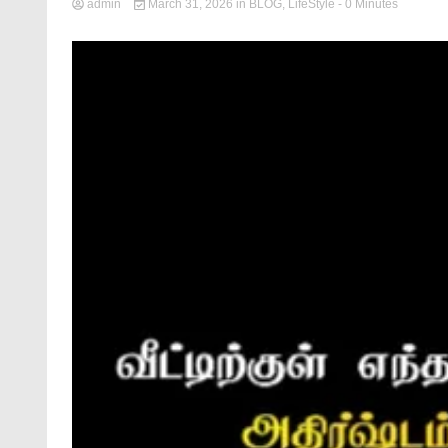
admin
March 31, 2026
in
BLOG
,
LifeStyle
- 0 Minutes