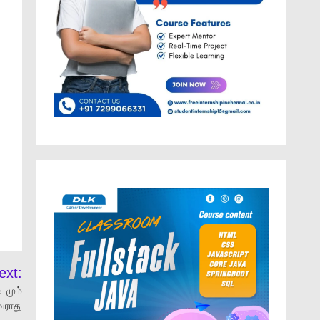
ext:
டமும்
வராது