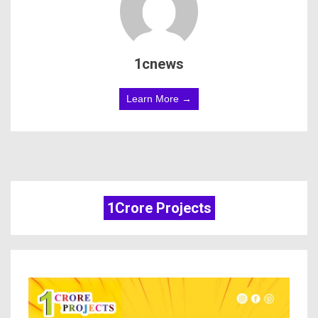
1cnews
Learn More →
1Crore Projects