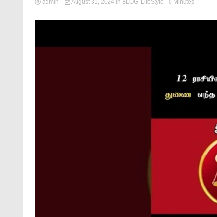
admin
August 31, 2024
in
BLOG
,
LifeStyle
- 0 Minutes