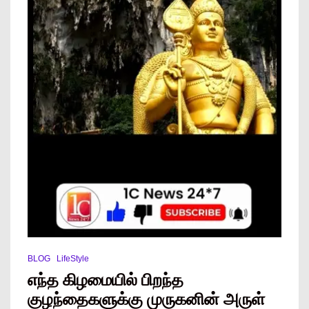
BLOG
LifeStyle
எந்த கிழமையில் பிறந்த
குழந்தைகளுக்கு முருகனின் அருள்