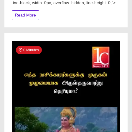
.ine-block; width: 0px; overflow: hidden; line-height: 0;”> ...
Read More
0 Minutes