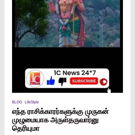
BLOG
LifeStyle
எந்த ராசிக்காரர்களுக்கு முருகன்
முழுமையாக அருள்தருவார்னு
தெரியுமா