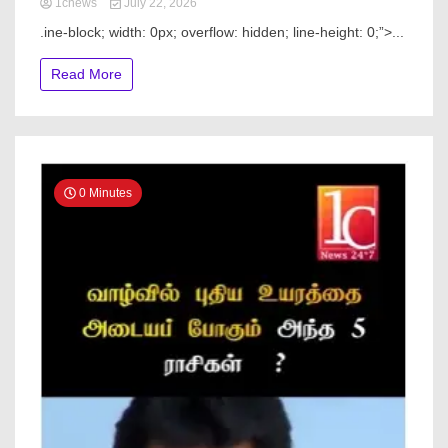
1cnews
July 22, 2026
.ine-block; width: 0px; overflow: hidden; line-height: 0;”> ...
Read More
0 Minutes