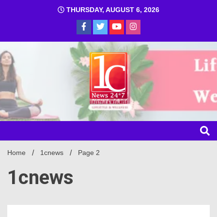
THURSDAY, AUGUST 6, 2026
1C
Home
1cnews
Page 2
1cnews