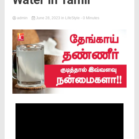
News
admin
June 28, 2023
in
LifeStyle
- 0 Minutes
Online