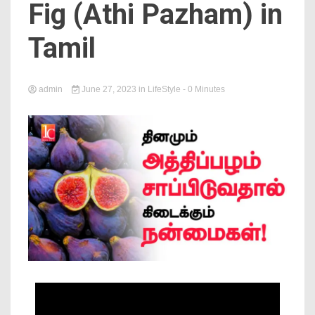
Fig (Athi Pazham) in
News
Tamil
admin
June 27, 2023
in
LifeStyle
- 0 Minutes
Online