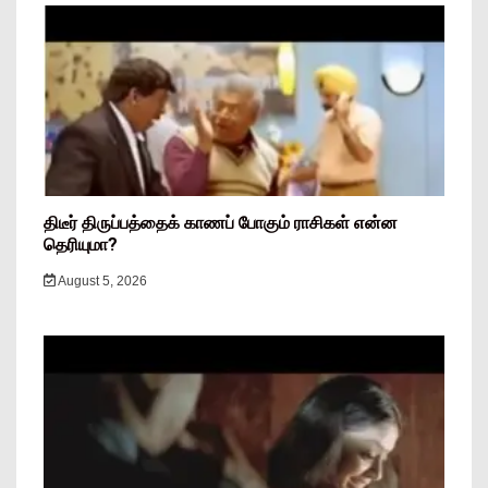
திடீர் திருப்பத்தைக் காணப் போகும் ராசிகள் என்ன
தெரியுமா?
August 5, 2026