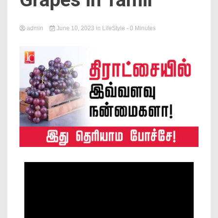
News
admin
June 10, 2023
in
LifeStyle
- 0 Minutes
Online