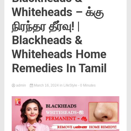
News
Whiteheads – க்கு
நிரந்தர தீர்வு! |
Blackheads &
Whiteheads Home
Online
Remedies In Tamil
admin
March 16, 2024
in
LifeStyle
- 0 Minutes