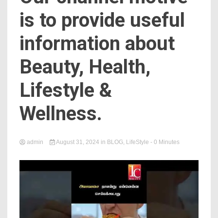
News
is to provide useful
information about
Beauty, Health,
Lifestyle &
Online
Wellness.
admin
August 31, 2024
in
BLOG
,
LifeStyle
- 0 Minutes