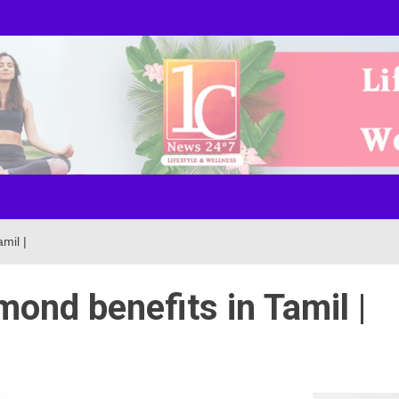
ws Onl
mil |
ond benefits in Tamil |