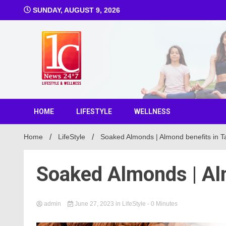
SUNDAY, AUGUST 9, 2026
1C Ne
HOME
LIFESTYLE
WELLNESS
Home
LifeStyle
Soaked Almonds | Almond benefits in Ta
Soaked Almonds | Alm
admin
June 27, 2023
in
LifeStyle
- 0 Minutes