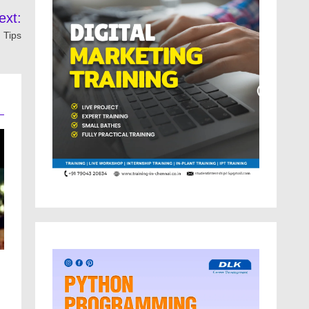
ext:
h Tips