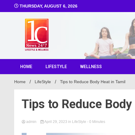
THURSDAY, AUGUST 6, 2026
1C Ne
HOME
LIFESTYLE
WELLNESS
Home
LifeStyle
Tips to Reduce Body Heat in Tamil
Tips to Reduce Body 
admin
April 29, 2023
in
LifeStyle
- 0 Minutes