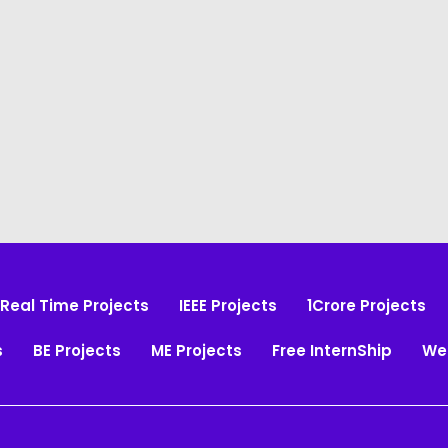
Real Time Projects
IEEE Projects
1Crore Projects
s
BE Projects
ME Projects
Free InternShip
We