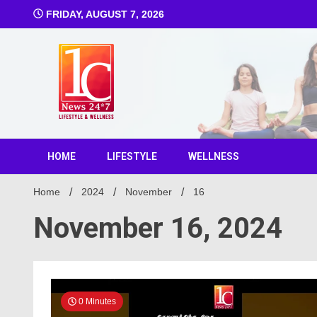
FRIDAY, AUGUST 7, 2026
1C Ne
HOME
LIFESTYLE
WELLNESS
Home
2024
November
16
November 16, 2024
0 Minutes